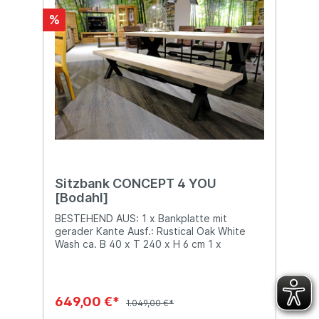
%
Sitzbank CONCEPT 4 YOU
[Bodahl]
BESTEHEND AUS: 1 x Bankplatte mit
gerader Kante Ausf.: Rustical Oak White
Wash ca. B 40 x T 240 x H 6 cm 1 x
Untergestell Ausf.: Eisen Black Antik
Stellmaß: ca. B 40 x T 240 x H 35 cm
649,00 €*
1.049,00 €*