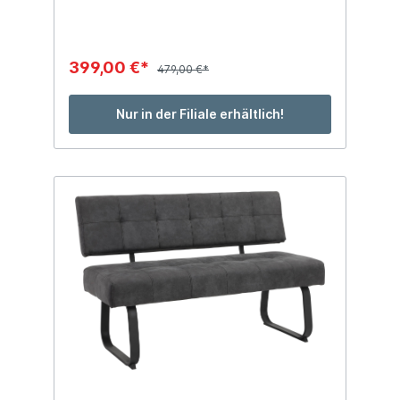
Sitzbreite: ca. 130 cm BTH: ca. 160 x 55 x
85 cm mit Rautenheftung Max.
Belastbarkeit bis ca. 250 kg
399,00 €*
479,00 €*
Nur in der Filiale erhältlich!