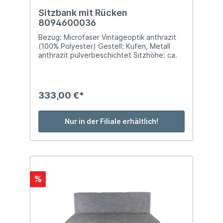
Sitzbank mit Rücken
8094600036
Bezug: Microfaser Vintageoptik anthrazit
(100% Polyester) Gestell: Kufen, Metall
anthrazit pulverbeschichtet Sitzhöhe: ca.
48 cm Sitztiefe: ca. 46 cm BTH: ca. 140 x
64 x 90 cm Polsterung: Komfortsitz mit
Federkorb Belastbarkeit: bis ca. 240 kg
(120kg p.P.)
333,00 €*
Nur in der Filiale erhältlich!
%