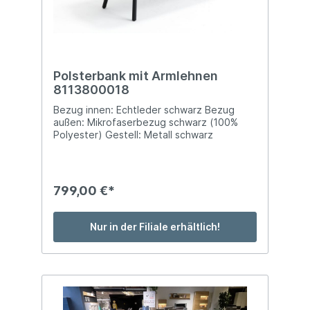
Polsterbank mit Armlehnen
8113800018
Bezug innen: Echtleder schwarz Bezug
außen: Mikrofaserbezug schwarz (100%
Polyester) Gestell: Metall schwarz
pulverbeschichtet Sitzhöhe: ca. 50 cm
BTH: ca. 180 x 68 x 88 cm Belastbarkeit:
max. 300 kg
799,00 €*
Nur in der Filiale erhältlich!