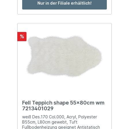
Nur in der Filiale erhältlich!
%
Fell Teppich shape 55x80cm wm
7213401029
weiß Des.170 Col.000, Acryl, Polyester
B55cm, L80cm gewebt, Tuft
Fußbodenheizung geeignet Antistatisch