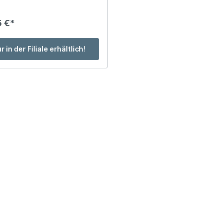
iche 140x200cm
Metallbilder
5 €*
iche 170x240cm
Leinwandbilder
iche 200x300cm
Originale
r in der Filiale erhältlich!
iche Sondermaße
Poster
 / Fellteppiche
Wandobjekte
atten /
utzfangmatten