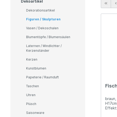
Kerzenständer
Dekoartikel
TV & Media-Möbel
Kisse
Bar /
Kerzen
Dekorationsartikel
Highboards
Deck
Bar
Kunstblumen
Figuren / Skulpturen
Kommoden & Sideboards
Bar
Tisch
Papeterie / Raumduft
Vitri
Vitrinen
Vasen / Dekoschalen
Hand
Taschen
Blumentöpfe / Blumensäulen
Uhren
Laternen / Windlichter /
Kerzenständer
Plüsch
Kleinmöbel
Badezi
Saisonware
Kerzen
Kommoden
Badp
Ostern
Kunstblumen
Beistelltische
Weihnachten
Papeterie / Raumduft
Couchtische
Fisc
Taschen
Garderoben
Bad
Teppic
Uhren
Hocker
Accessoires
Tepp
braun,
H17cm 
Plüsch
Badspiegel
Tepp
Effekt
Saisonware
Kosmetikspiegel
Tepp