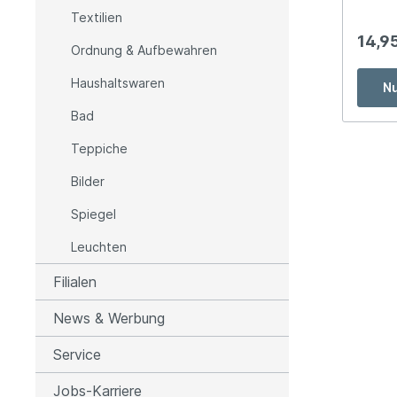
Textilien
Wäschetruhe
Tepp
14,9
Abfallsammler / Kosmetikeimer
Tepp
Ordnung & Aufbewahren
Handtuchhalter / Papierhalter
Tepp
Haushaltswaren
Nu
Handtücher
Tepp
Bad
Badvorleger
Felle
Teppiche
Duschvorhänge
Fußm
Bilder
Schm
Spiegel
Leuchten
Leuchten
Wandleuchten
Filialen
Deckenleuchten
News & Werbung
Pendelleuchten
Tischleuchten
Service
Stehleuchten
Jobs-Karriere