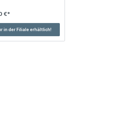
iche 140x200cm
Metallbilder
0 €*
iche 170x240cm
Leinwandbilder
iche 200x300cm
Originale
r in der Filiale erhältlich!
iche Sondermaße
Poster
 / Fellteppiche
Wandobjekte
atten /
utzfangmatten