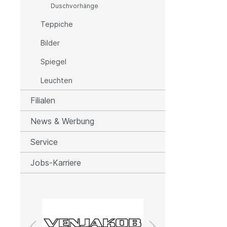
Duschvorhänge
Wäschetruhe
Tepp
Teppiche
Abfallsammler / Kosmetikeimer
Tepp
Handtuchhalter / Papierhalter
Bilder
Tepp
Handtücher
Tepp
Spiegel
Badvorleger
Felle
Leuchten
Duschvorhänge
Fußm
Filialen
Schm
News & Werbung
Leuchten
Service
Wandleuchten
Jobs-Karriere
Deckenleuchten
Pendelleuchten
Tischleuchten
Stehleuchten