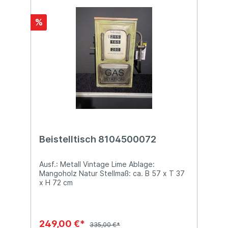
%
Beistelltisch 8104500072
Ausf.: Metall Vintage Lime Ablage:
Mangoholz Natur Stellmaß: ca. B 57 x T 37
x H 72 cm
249,00 €*
335,00 €*