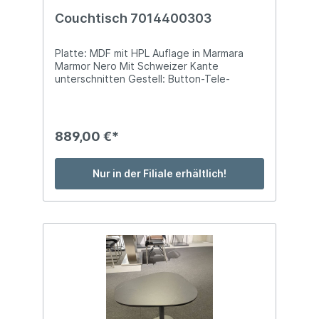
Couchtisch 7014400303
Platte: MDF mit HPL Auflage in Marmara
Marmor Nero Mit Schweizer Kante
unterschnitten Gestell: Button-Tele-
Liftmechanik Säule: Anthrazit-Metallic
Lackiert Bodenplatte: Überschnitten/
Anthrazit-Metallic Lackiert Beizton.:
Maramara Nero/Anthrazit-Metallic Auf High
889,00 €*
Quality Rollen Stellmaß: ca. B 75 x T 75 x H
39-76 cm
Nur in der Filiale erhältlich!