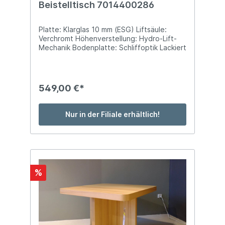
Beistelltisch 7014400286
Platte: Klarglas 10 mm (ESG) Liftsäule:
Verchromt Höhenverstellung: Hydro-Lift-
Mechanik Bodenplatte: Schliffoptik Lackiert
Funktion: Rollen Stellmaß: ca. B 47 x T 55 x
H 47-65 cm
549,00 €*
Nur in der Filiale erhältlich!
%