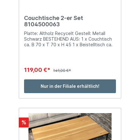
Couchtische 2-er Set
8104500063
Platte: Altholz Recycelt Gestell: Metall
Schwarz BESTEHEND AUS: 1 x Couchtisch
ca. B 70 x T 70 x H 45 1 x Beistelltisch ca.
B 60 x T 60 x H 40cm
119,00 €*
149,00 €*
Nur in der Filiale erhältlich!
%