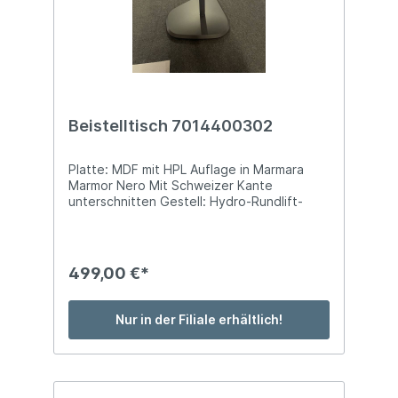
Beistelltisch 7014400302
Platte: MDF mit HPL Auflage in Marmara
Marmor Nero Mit Schweizer Kante
unterschnitten Gestell: Hydro-Rundlift-
Mechanik/ Anthrazit Metallic Lackiert
Bodenplatte: Überschnitten/ Anthrazit-
Metallic Lackiert Beizton.: Maramara
Nero/Anthrazit-Metallic Auf High Quality
499,00 €*
Rollen Stellmaß: ca. B 47 x T 50 x H 47 cm
Nur in der Filiale erhältlich!