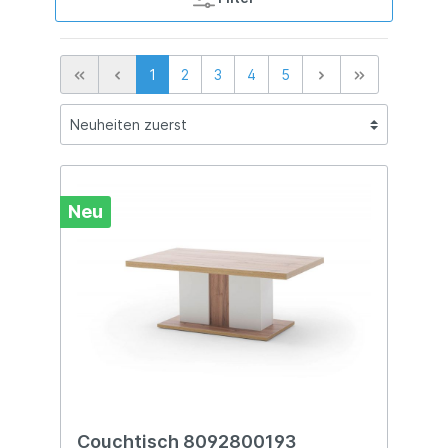
1
2
3
4
5
Neu
Couchtisch 8092800193