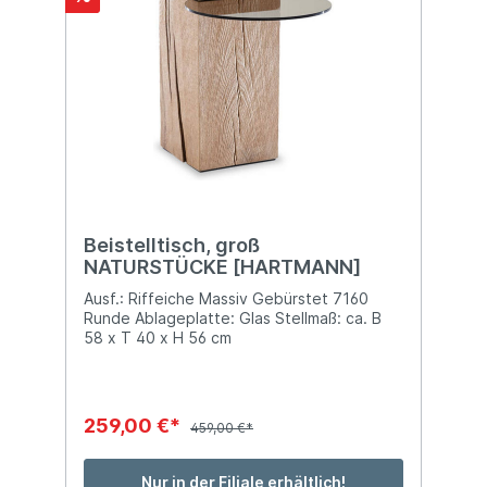
Beistelltisch, groß
NATURSTÜCKE [HARTMANN]
Ausf.: Riffeiche Massiv Gebürstet 7160
Runde Ablageplatte: Glas Stellmaß: ca. B
58 x T 40 x H 56 cm
259,00 €*
459,00 €*
Nur in der Filiale erhältlich!