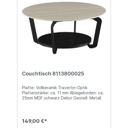
Couchtisch 8113800025
Platte: Vollkeramik Travertin-Optik
Plattenstärke: ca. 11 mm Ablageboden: ca.
25mm MDF schwarz Dekor Gestell: Metall
schwarz pulverbeschichtet DH: ca. 90 x 42
cm mit Ablageboden Belastbarkeit: max. 30
kg
149,00 €*