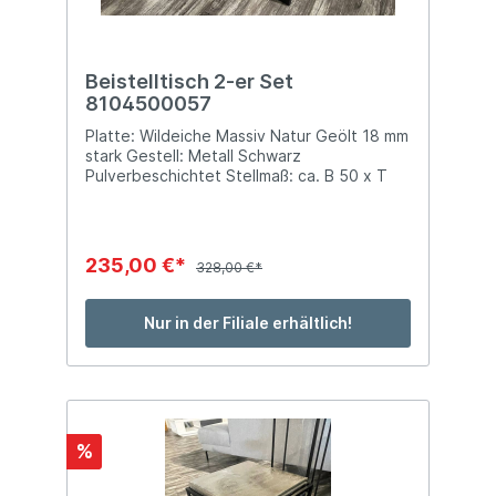
Beistelltisch 2-er Set
8104500057
Platte: Wildeiche Massiv Natur Geölt 18 mm
stark Gestell: Metall Schwarz
Pulverbeschichtet Stellmaß: ca. B 50 x T
50 x H 43 cm ca. B 40 x T 40 x H 38 cm
235,00 €*
328,00 €*
Nur in der Filiale erhältlich!
%