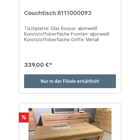
Couchtisch 8111000093
Tischplatte: Glas Korpus: alpinweiß
Kunststoffoberfläche Fronten: alpinweiß
Kunststoffoberfläche Griffe: Metall
schwarz BTH: ca. 100 x 67 x 39 cm mit 1
Schubfach, 1 offened Fach, 1 Tür
(Softclose)
339,00 €*
Nur in der Filiale erhältlich!
%