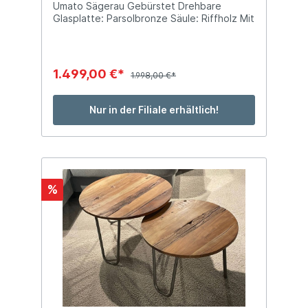
Umato Sägerau Gebürstet Drehbare
Glasplatte: Parsolbronze Säule: Riffholz Mit
1 Ablage Stellmaß: ca. B 70 x T 110 x H 45
cm
1.499,00 €*
1.998,00 €*
Nur in der Filiale erhältlich!
%