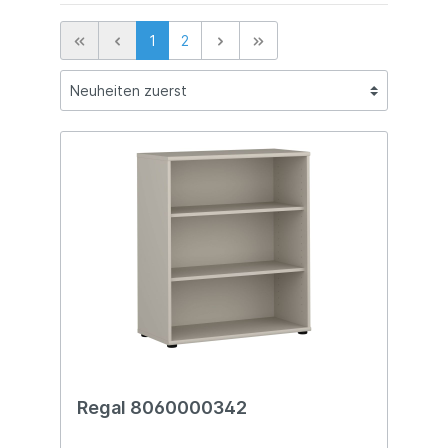
1
2
Regal 8060000342