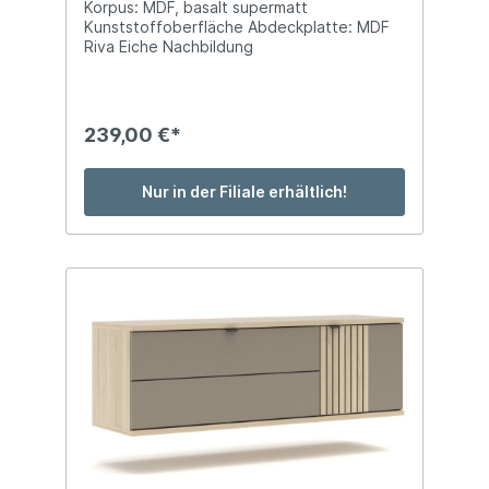
Korpus: MDF, basalt supermatt
Kunststoffoberfläche Abdeckplatte: MDF
Riva Eiche Nachbildung
Kunststoffoberfläche Front: MDF, basalt
supermatt Kunststoffoberfläche
Absetzungen: MDF Riva Eiche Nachbildung
Kunststoffoberfläche Griffe: Metall
239,00 €*
schwarz matt Füße: Kunststoffgleiter BTH:
ca. 70 x 38 x 103 cm mit 2 Holztüren
(Softclose), 1 Schubfach (Selbsteinzug)
Nur in der Filiale erhältlich!