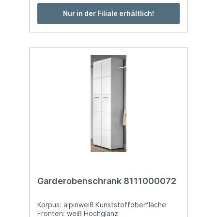
Kleiderstange ca. B 79 x T 35 x H 196 cm
Stellmaß: ca. B 147 x T 39 x H 196 cmINKL
Nur in der Filiale erhältlich!
FOLGENDEM ZUBEHÖR:1 x [ 7069500116 ]
Spiegel-Beleuchtung Beleuchtung für
Spiegel 1 x [ 7069500117 ] Rückwand-
Beleuchtung Applikations-Beleuchtung für
Wandgarderobe 2 Stück Höhe: ca. 94 cm
Garderobenschrank 8111000072
Korpus: alpinweiß Kunststoffoberfläche
Fronten: weiß Hochglanz