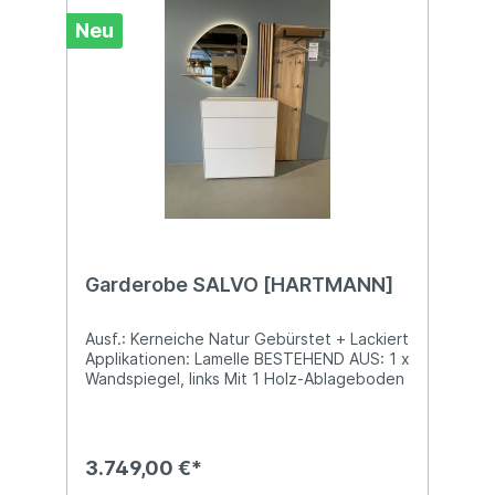
Neu
Garderobe SALVO [HARTMANN]
Ausf.: Kerneiche Natur Gebürstet + Lackiert
Applikationen: Lamelle BESTEHEND AUS: 1 x
Wandspiegel, links Mit 1 Holz-Ablageboden
ca. B 82 x T 18 x H 81 cm 1 x Stand-
Element Ausf.: Lack Weiß Mit 1
Schubkasten, 2 Klappen, 1 Boden ca. B 88
x T 39 x H 98 cm 1 x Wandgarderobe Mit 1
3.749,00 €*
Lamellenpaneel, 1 Hutboden, 1