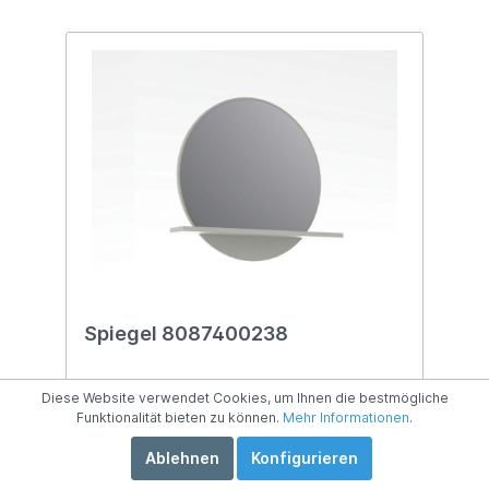
Spiegel 8087400238
Front: Spiegel Ablage: lichtgrau
Diese Website verwendet Cookies, um Ihnen die bestmögliche
Kunststoffoberfläche BTH: ca. 80 x 18 x
Funktionalität bieten zu können.
Mehr Informationen
.
80 cm inkl.: LED-Beleuchtung mit
Ablageboden
Ablehnen
Konfigurieren