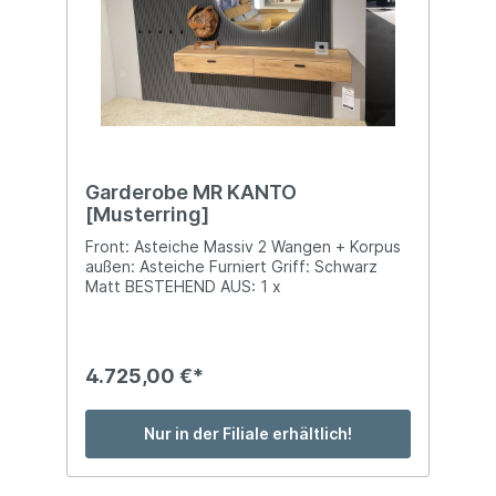
Garderobe MR KANTO
[Musterring]
Front: Asteiche Massiv 2 Wangen + Korpus
außen: Asteiche Furniert Griff: Schwarz
Matt BESTEHEND AUS: 1 x
Individual-/Ausgleichspaneel 6 R Bis Breite
240 cm 1 x Garderobenbeschläge Ausf.:
Schwarz Matt ca. B 75 x T 27,5 x H 95,1/
193,7 cm 2 x Hänge-Element mit 1
4.725,00 €*
Schubkasten 0,5 R ca. B 90 x T 39,1 x H
21,4 cm 1 x Spiegel, rund (randlos) d = 105
cm Stellmaß: ca. B 255 x T 39,1 x H 217,6
Nur in der Filiale erhältlich!
cmINKL FOLGENDEM ZUBEHÖR:1 x [
8098700124 ] Aufpreis für Paneel-Farbe
Aufpreis für Paneel-Farbe Ausf.: Lack