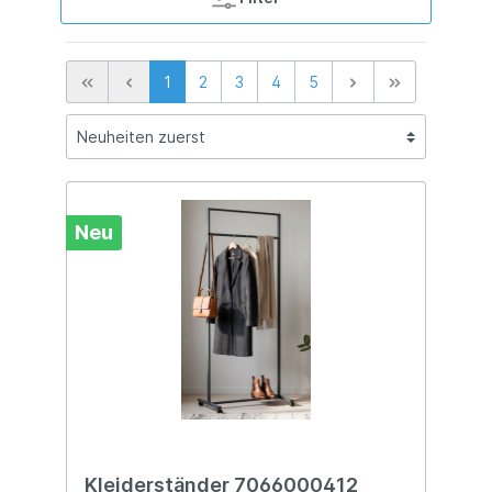
1
2
3
4
5
Neu
Kleiderständer 7066000412