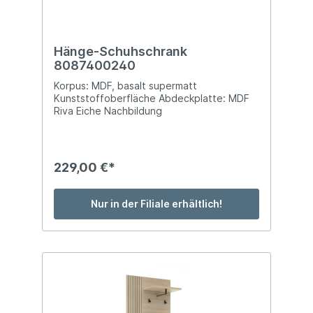
Hänge-Schuhschrank
8087400240
Korpus: MDF, basalt supermatt
Kunststoffoberfläche Abdeckplatte: MDF
Riva Eiche Nachbildung
Kunststoffoberfläche Front: MDF, basalt
supermatt Kunststoffoberfläche
Absetzungen: MDF Riva Eiche Nachbildung
Kunststoffoberfläche Griffe: Metall
229,00 €*
schwarz matt BTH: ca. 133 x 38 x 43 cm mit
1 Holztür (Softclose), 1 Klappe (Softclose)
wandhängend
Nur in der Filiale erhältlich!